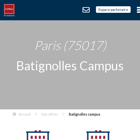
Espace partenaire
Paris (75017)
Batignolles Campus
>
>
Accueil
Nos offres
Batignolles campus