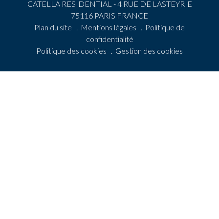
CATELLA RESIDENTIAL - 4 RUE DE LASTEYRIE
75116 PARIS FRANCE
Plan du site
.
Mentions légales
.
Politique de
confidentialité
Politique des cookies
.
Gestion des cookies