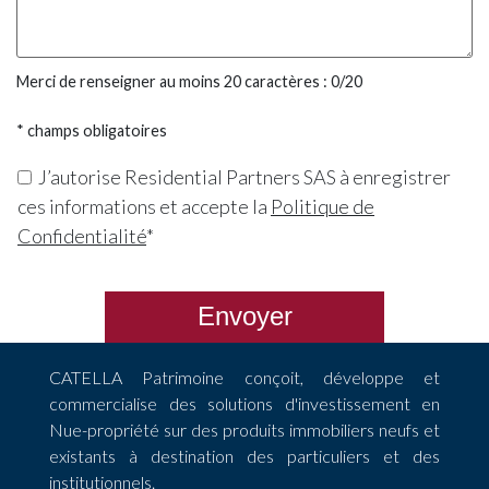
Merci de renseigner au moins 20 caractères :
0
/20
* champs obligatoires
J’autorise Residential Partners SAS à enregistrer
ces informations et accepte la
Politique de
Confidentialité
*
Envoyer
CATELLA Patrimoine conçoit, développe et
commercialise des solutions d'investissement en
Nue-propriété sur des produits immobiliers neufs et
existants à destination des particuliers et des
institutionnels.