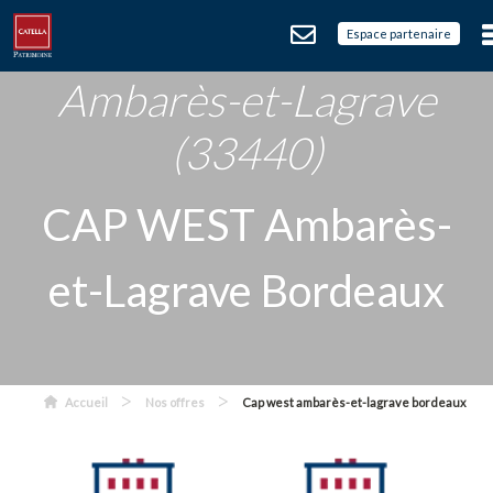
Espace partenaire
Ambarès-et-Lagrave
(33440)
CAP WEST Ambarès-
et-Lagrave Bordeaux
>
>
Accueil
Nos offres
Cap west ambarès-et-lagrave bordeaux