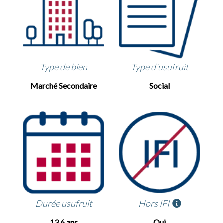
Type de bien
Type d'usufruit
Marché Secondaire
Social
Durée usufruit
Hors IFI
13,6 ans
Oui