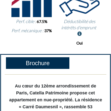
Perf. cible :
Déductibilité des
67.5%
intérêts d’emprunt
Perf. mécanique :
37%
Oui
Brochure
Au cœur du 12ème arrondissement de
Paris, Catella Patrimoine propose cet
appartement en nue-propriété. La résidence
« Carré Daumesnil », rassemble 53