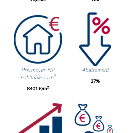
Prix moyen NP
Abattement
2
habitable au m
27%
2
8401 €/m