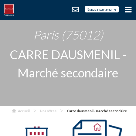
Espace partenaire
Paris (75012)
CARRE DAUSMENIL -
Marché secondaire
>
>
Accueil
Nos offres
Carre dausmenil - marché secondaire