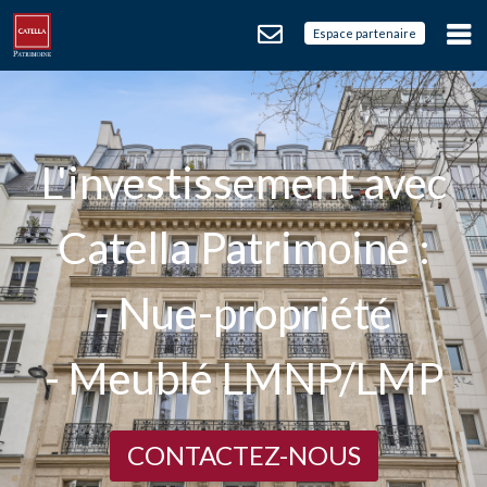
Espace partenaire
L'investissement avec
Catella Patrimoine :
- Nue-propriété
- Meublé LMNP/LMP
CONTACTEZ-NOUS