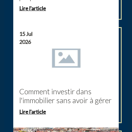
performante et...
Lire l'article
15 Jul
2026
Comment investir dans
l'immobilier sans avoir à gérer
de locataires,...
Lire l'article