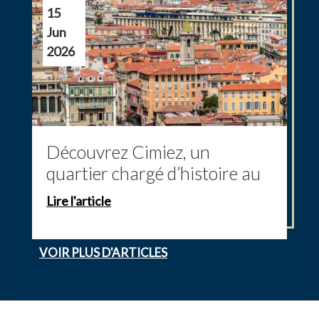
15
Jun
2026
Découvrez Cimiez, un
quartier chargé d’histoire au
cœur de Nice
Lire l'article
VOIR PLUS D'ARTICLES