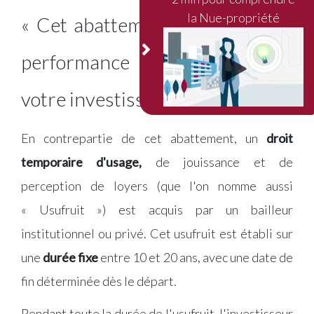
la Nue-propriété
« Cet abattement représente la
performance mécanique de
votre investissement »
En contrepartie de cet abattement, un
droit
temporaire d'usage,
de jouissance et de
perception de loyers (que l'on nomme aussi
« Usufruit ») est acquis par un bailleur
institutionnel ou privé. Cet usufruit est établi sur
une
durée fixe
entre 10 et 20 ans, avec une date de
fin déterminée dès le départ.
Pendant toute la durée de l'usufruit, l'investisseur