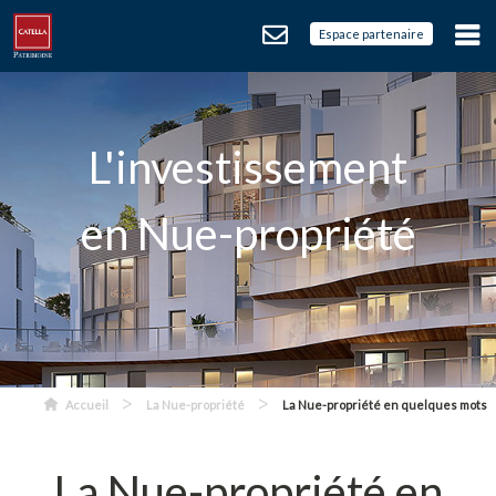
Espace partenaire
L'investissement
en Nue-propriété
>
>
Accueil
La Nue-propriété
La Nue-propriété en quelques mots
La Nue-propriété en