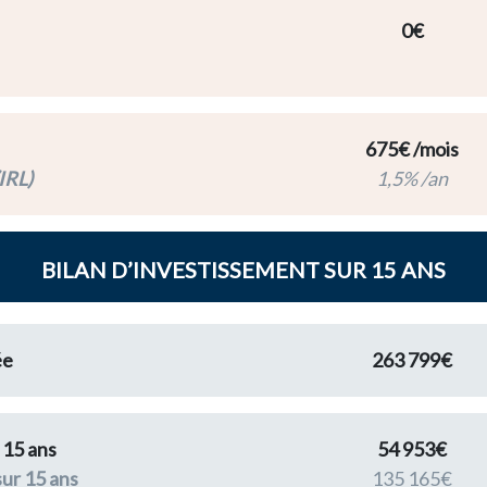
0€
675€ /mois
IRL)
1,5% /an
BILAN D’INVESTISSEMENT SUR 15 ANS
ée
263 799€
 15 ans
54 953€
sur 15 ans
135 165€