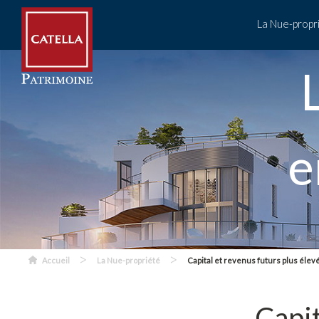
La Nue-propr
e
>
>
Accueil
La Nue-propriété
Capital et revenus futurs plus élev
Capit