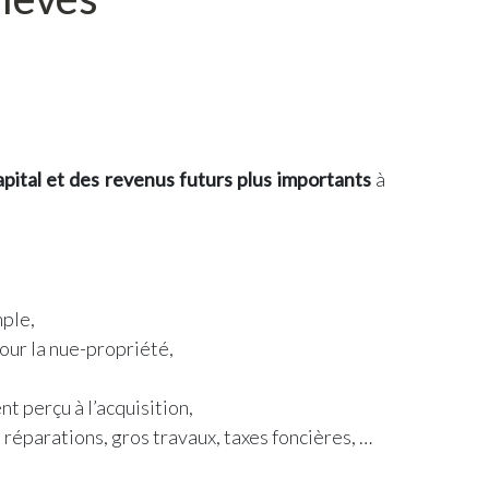
apital et des revenus futurs plus importants
à
mple,
pour la nue-propriété,
t perçu à l’acquisition,
, réparations, gros travaux, taxes foncières, …