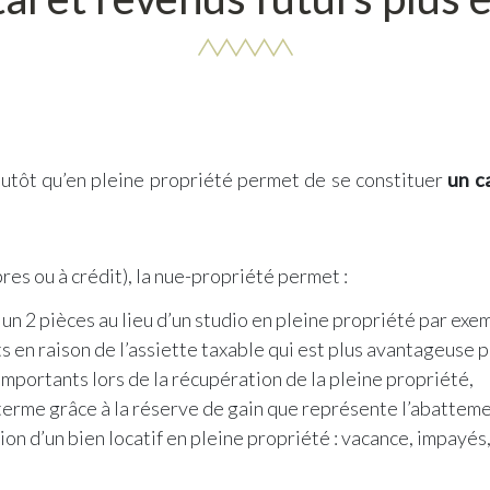
plutôt qu’en pleine propriété permet de se constituer
un c
es ou à crédit), la nue-propriété permet :
 un 2 pièces au lieu d’un studio en pleine propriété par exe
ts en raison de l’assiette taxable qui est plus avantageuse 
mportants lors de la récupération de la pleine propriété,
terme grâce à la réserve de gain que représente l’abattemen
ion d’un bien locatif en pleine propriété : vacance, impayés