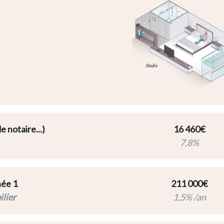
e notaire...)
16 460€
7,8%
née 1
211 000€
lier
1,5% /an