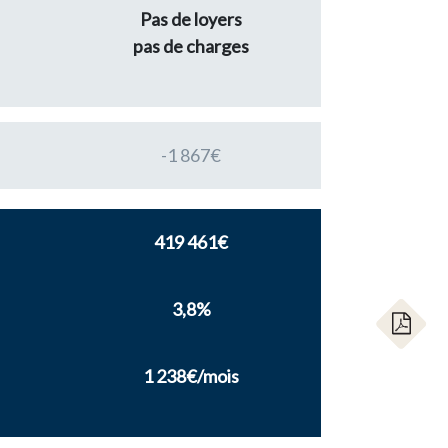
Pas de loyers
pas de charges
-1 867€
419 461€
3,8%
1 238€/mois