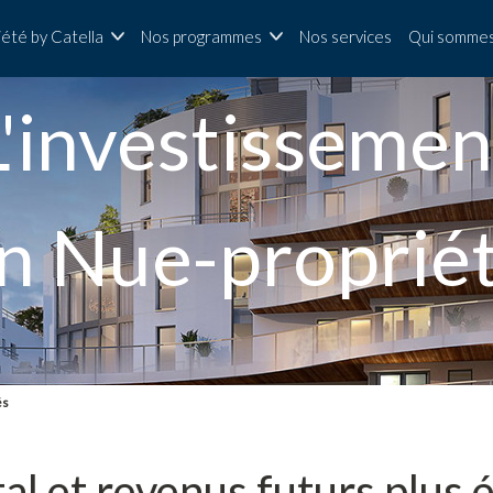
iété by Catella
Nos programmes
Nos services
Qui sommes
L'investissemen
n Nue-proprié
és
al et revenus futurs plus 