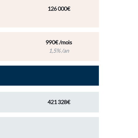
126 000€
990€ /mois
1,5% /an
421 328€