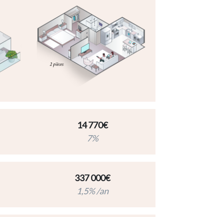
14 770€
7%
337 000€
1,5% /an