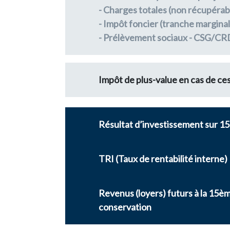
- Charges totales (non récupérabl
- Impôt foncier (tranche margina
- Prélèvement sociaux - CSG/CR
Impôt de plus-value en cas de ce
Résultat d’investissement sur 15
TRI (Taux de rentabilité interne)
Revenus (loyers) futurs à la 15è
conservation