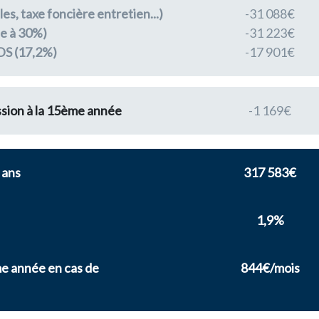
es, taxe foncière entretien...)
-31 088€
le à 30%)
-31 223€
DS (17,2%)
-17 901€
ssion à la 15ème année
-1 169€
 ans
317 583€
1,9%
me année en cas de
844€/mois