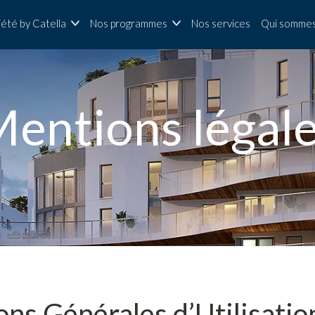
iété by Catella
Nos programmes
Nos services
Qui sommes
entions légal
ons Générales d’Utilisation