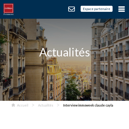
Espace partenaire
Actualités
>
>
Accueil
Actualités
Interview immoweek claude cayla