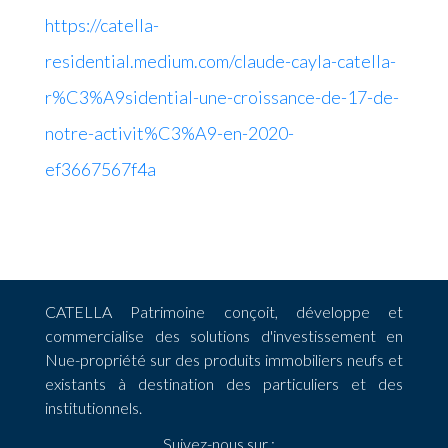
https://catella-
residential.medium.com/claude-cayla-catella-
r%C3%A9sidential-une-croissance-de-17-de-
notre-activit%C3%A9-en-2020-
ef3667567f4a
CATELLA Patrimoine conçoit, développe et
commercialise des solutions d'investissement en
Nue-propriété sur des produits immobiliers neufs et
existants à destination des particuliers et des
institutionnels.
Suivez-nous sur :