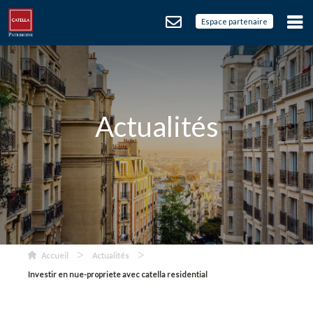
Espace partenaire
Actualités
>
>
Accueil
Actualités
Investir en nue-propriete avec catella residential