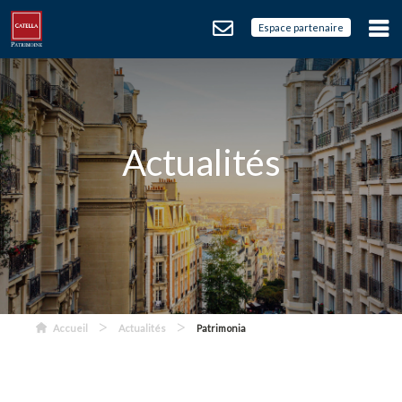
Espace partenaire
Actualités
>
>
Accueil
Actualités
Patrimonia