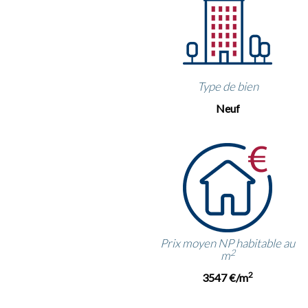
Type de bien
Neuf
Prix moyen NP habitable au
2
m
2
3547 €/m