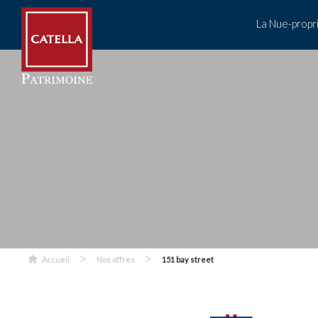
La Nue-propr
>
>
Accueil
Nos offres
151 bay street