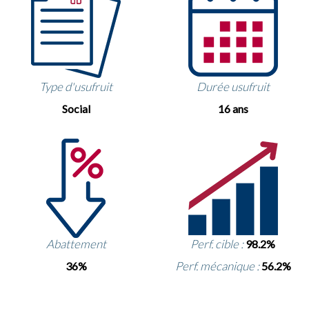
Type d'usufruit
Durée usufruit
Social
16 ans
Abattement
Perf. cible :
98.2%
Perf. mécanique :
36%
56.2%