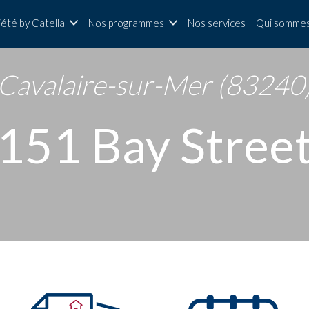
iété by Catella
Nos programmes
Nos services
Qui sommes
Cavalaire-sur-Mer (83240
151 Bay Stree