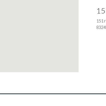
15
151 r
8324