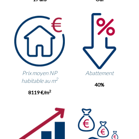
Prix moyen NP
Abattement
2
habitable au m
40%
2
8119 €/m