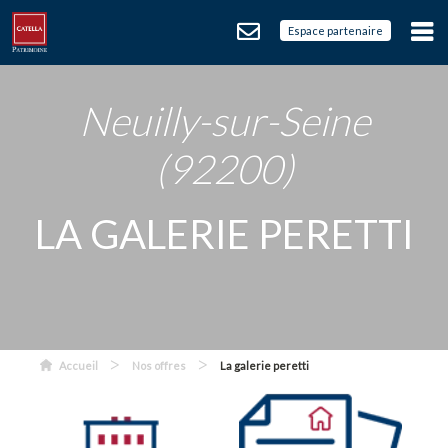
Espace partenaire
Neuilly-sur-Seine
(92200)
LA GALERIE PERETTI
>
>
Accueil
Nos offres
La galerie peretti