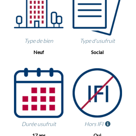
Type de bien
Type d'usufruit
Neuf
Social
Durée usufruit
Hors IFI
17 ans
Oui