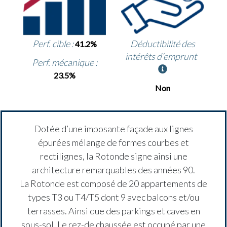
Perf. cible :
Déductibilité des
41.2%
intérêts d’emprunt
Perf. mécanique :
23.5%
Non
Dotée d’une imposante façade aux lignes
épurées mélange de formes courbes et
rectilignes, la Rotonde signe ainsi une
architecture remarquables des années 90.
La Rotonde est composé de 20 appartements de
types T3 ou T4/T5 dont 9 avec balcons et/ou
terrasses. Ainsi que des parkings et caves en
sous-sol. Le rez-de chaussée est occupé par une