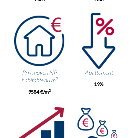
Prix moyen NP
Abattement
2
habitable au m
19%
2
9584 €/m