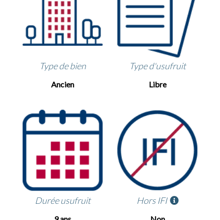
Type de bien
Type d'usufruit
Ancien
Libre
Durée usufruit
Hors IFI
9 ans
Non