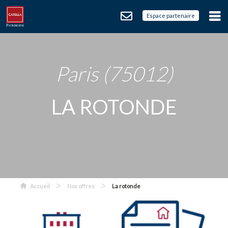
Espace partenaire
Paris (75012)
LA ROTONDE
>
>
Accueil
Nos offres
La rotonde