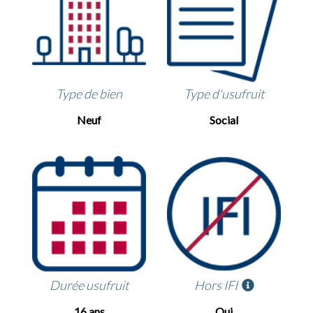
Type de bien
Type d'usufruit
Neuf
Social
Durée usufruit
Hors IFI
16 ans
Oui