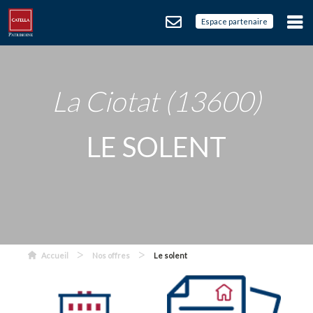
Espace partenaire
La Ciotat (13600)
LE SOLENT
>
>
Accueil
Nos offres
Le solent