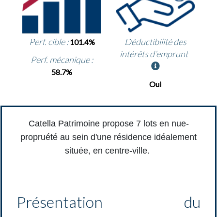
Perf. cible :
Déductibilité des
101.4%
intérêts d’emprunt
Perf. mécanique :
58.7%
Oui
Catella Patrimoine propose 7 lots en nue-
propruété
au sein d'une résidence idéalement
située, en centre-ville.
Présentation du