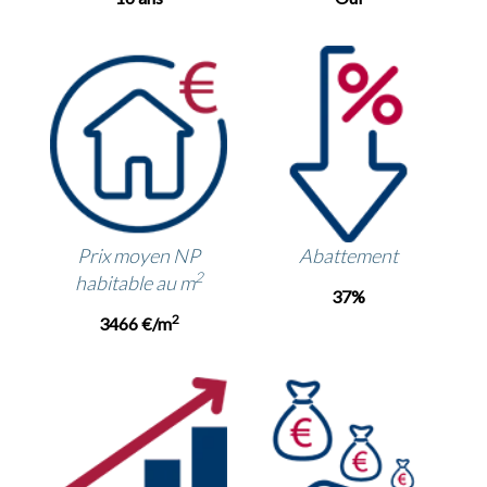
Prix moyen NP
Abattement
2
habitable au m
37%
2
3466 €/m