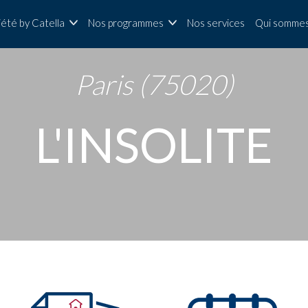
iété by Catella
Nos programmes
Nos services
Qui sommes
Paris (75020)
L'INSOLITE