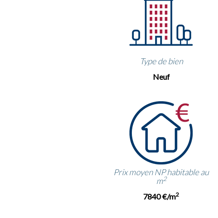
Type de bien
Neuf
Prix moyen NP habitable au
2
m
2
7840 €/m