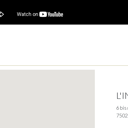
L'
6 bis
7502