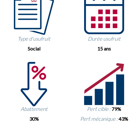
Type d'usufruit
Durée usufruit
Social
15 ans
Abattement
Perf. cible :
79%
Perf. mécanique :
30%
43%