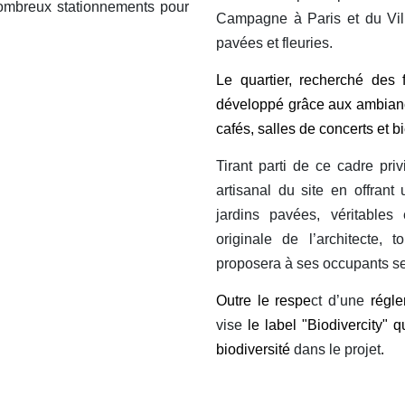
 nombreux stationnements pour
Campagne à Paris et du Vil
pavées et fleuries.
Le quartier, recherché des f
développé grâce aux ambiance
cafés, salles de concerts et 
Tirant parti
de ce cadre pri
artisanal du site en offran
jardins pavées, véritables
originale de l’architecte,
proposera à ses occupants serr
Outre le respe
ct d’une
régle
vise
le label "Biodivercity" q
biodiversité
dans le projet
.