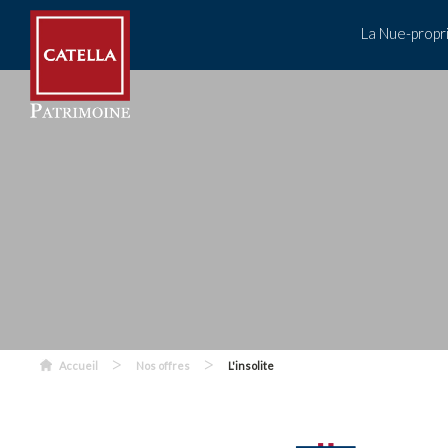
La Nue-propr
>
>
Accueil
Nos offres
L'insolite