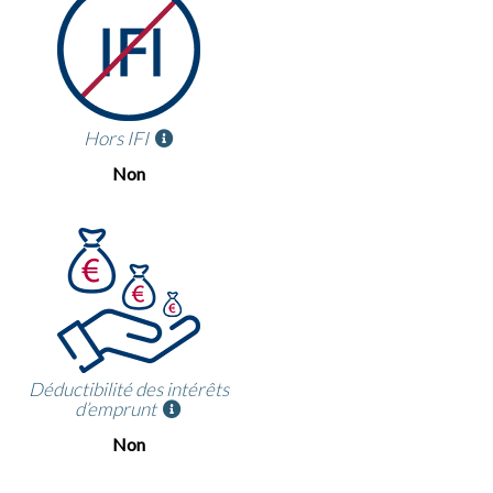
Hors IFI
Non
Déductibilité des intérêts
d’emprunt
Non