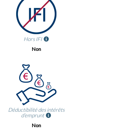
Hors IFI
Non
Déductibilité des intérêts
d’emprunt
Non