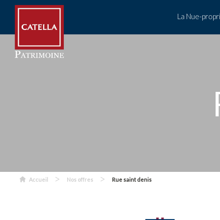
La Nue-propr
>
>
Accueil
Nos offres
Rue saint denis