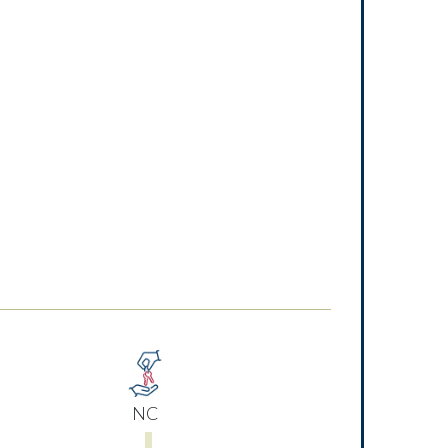
Next
NC