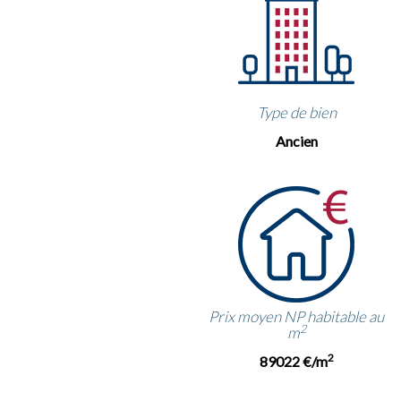
Type de bien
Ancien
Prix moyen NP habitable au
2
m
2
89022 €/m