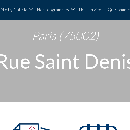
iété by Catella
Nos programmes
Nos services
Qui sommes
Paris (75002)
Rue Saint Deni