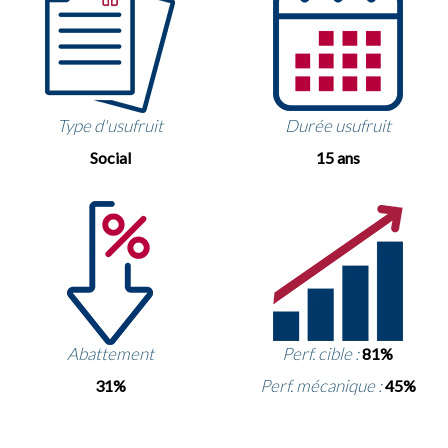
Type d'usufruit
Durée usufruit
Social
15 ans
Abattement
Perf. cible :
81%
Perf. mécanique :
31%
45%